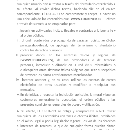
cualquier usuario enviar textos a través del formulario establecido a
tal efecto. Al enviar dichos textos, haciendo clic en el enlace
correspondiente, El USUARIO se compromete y acepta, a hacer un
uso adecuado de los contenidos que
WWW.EDUKEVER.ES
ofrece
a través de su web, a no emplearlos para:
incurrir en actividades ilícitas, ilegales o contrarias a la buena fe y
al orden público.
difundir contenidos o propaganda de carácter racista, xenófobo,
pornográfico-ilegal, de apología del terrorismo o atentatorio
contra los derechos humanos.
provocar daños en los sistemas físicos y lógicos de
(
WWW.EDUKEVER.ES
), de sus proveedores o de terceras
personas, introducir o difundir en la red virus informáticos o
cualesquiera otros sistemas físicos o lógicos que sean susceptibles
de provocar los daños anteriormente mencionados.
intentar acceder y, en su caso, utilizar las cuentas de correo
electrónico de otros usuarios y modificar o manipular sus
mensajes.
En definitiva, a respetar la legislación aplicable, la moral y buenas
costumbres generalmente aceptadas, el orden público y las
presentes condiciones generales de acceso y utilización.
A tal efecto, EL USUARIO se obliga y compromete a NO utilizar
cualquiera de los Contenidos con fines o efectos ilícitos, prohibidos
en el Aviso Legal o por la legislación vigente, lesivos de los derechos
e intereses de terceros, o que de cualquier forma puedan dañar,