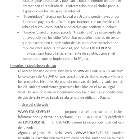
estas páginas diseñadas y publicadas bajo un nombre de dominio
Internet son el resultado de la información que el titular pone a
disposición de los Usuarios de Internet.
“Hiperenlace”, técnica por la cual un Usuario puede navegar por
diferentes páginas de la Web, o por Internet, con un simple click
sobre el texto, icono, botón o indicativo que contiene el enlace.
“Cookies”, medio técnico para la “trazabilidad” y seguimiento de
la navegación en los sitios Web. Son pequeños ficheros de texto
que se escriben en el ordenador del Usuario. Este método tiene
implicaciones sobre la privacidad, por lo que
EDUKEVER SL
avisará oportuna y fehacientemente de su utilización en el
momento en que se implanten en la Página.
Usuarios / Condiciones de uso
El acceso y/o uso de este sitio web de
WWW.EDUKEVER.ES
atribuye
la condición de USUARIO, que acepta, desde dicho acceso y/o uso,
los presentes términos de uso, sin reservas de todas y cada una de
las cláusulas y condiciones generales incluidas en el Aviso Legal.
Si el Usuario no estuviera conforme con las cláusulas y condiciones
de uso de este Aviso Legal, se abstendrá de utilizar la Página.
Uso del sitio web
WWW.EDUKEVER.ES
proporciona el acceso a artículos,
informaciones y datos (en adelante, “LOS CONTENIDOS”) propiedad
de
EDUKEVER SL
. El USUARIO asume la responsabilidad del uso
de la web
Algunas páginas del sitio Web (
WWW.EDUKEVER.ES
) pueden
permitir la participación mediante comentarios, pudiendo en tal caso