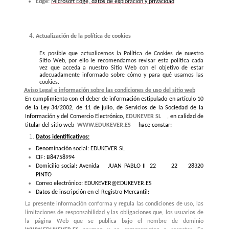
Edge:
Microsoft Edge, datos de exploración y privacidad
Actualización de la política de cookies
Es posible que actualicemos la Política de Cookies de nuestro
Sitio Web, por ello le recomendamos revisar esta política cada
vez que acceda a nuestro Sitio Web con el objetivo de estar
adecuadamente informado sobre cómo y para qué usamos las
cookies.
Aviso Legal e información sobre las condiciones de uso del sitio web
En cumplimiento con el deber de información estipulado en artículo 10
de la Ley 34/2002, de 11 de julio, de Servicios de la Sociedad de la
Información y del Comercio Electrónico,
EDUKEVER SL
,
en calidad de
titular del sitio web
WWW.EDUKEVER.ES
hace constar:
Datos identificativos:
Denominación social: EDUKEVER SL
CIF: B84758994
Domicilio social: Avenida JUAN PABLO II 22 22 28320
PINTO
Correo electrónico: EDUKEVER@EDUKEVER.ES
Datos de inscripción en el Registro Mercantil:
La presente información conforma y regula las condiciones de uso, las
limitaciones de responsabilidad y las obligaciones que, los usuarios de
la página Web que se publica bajo el nombre de dominio