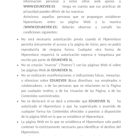
información personal a estos sitios web ajenos a
WWW.EDUKEVER.ES
tenga en cuenta que sus prácticas de
privacidad pueden diferir de las nuestras
Asimismo, aquellas personas que se propongan establecer
hiperenlaces entre su página Web y la nuestra
(
WWW.EDUKEVER.ES
)
deberán observar y cumplir las
condiciones siguientes:
No será necesaria autorización previa cuando el Hiperenlace
permita únicamente el acceso a la página de inicio, pero no podrá
reproducirla de ninguna forma. Cualquier otra forma de
Hiperenlace requerirá la autorización expresa e inequívoca por
escrito por parte de
EDUKEVER SL
,
No se crearán “marcos” (“
frames
”) con las páginas Web ni sobre
las páginas Web de
EDUKEVER SL
.
No se realizarán manifestaciones o indicaciones falsas, inexactas,
u ofensivas sobre
EDUKEVER SL
sus directivos, sus empleados o
colaboradores, o de las personas que se relacionen en la Página
por cualquier motivo, o de los Usuarios de las Página, o de los
Contenidos suministrados.
No se declarará ni se dará a entender que
EDUKEVER SL
ha
autorizado el Hiperenlace o que ha supervisado o asumido de
cualquier forma los Contenidos ofrecidos o puestos a disposición
de la página Web en la que se establece el Hiperenlace.
La página Web en la que se establezca el Hiperenlace solo podrá
contener lo estrictamente necesario para identificar el destino del
Hiperenlace.