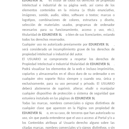
EDUKEVER SL
es titular de todos los derechos de propiedad
intelectual e industrial de su página web, así como de los
elementos contenidos en la misma (a título enunciativo,
imágenes, sonido, audio, vídeo, software o textos; marcas o
logotipos, combinaciones de colores, estructura y diseño,
selección de materiales usados, programas de ordenador
necesarios para su funcionamiento, acceso y uso, etc.),
titularidad de
EDUKEVER SL
o bien de sus licenciantes, estando
todos los derechos reservados.
Cualquier uso no autorizado previamente por
EDUKEVER SL
,
será considerado un incumplimiento grave de los derechos de
propiedad intelectual o industrial del autor.
El USUARIO se compromete a respetar los derechos de
Propiedad Intelectual e Industrial titularidad de
EDUKEVER SL
.
Podrá visualizar los elementos de la web e incluso imprimirlos,
copiarlos y almacenarlos en el disco duro de su ordenador o en
cualquier otro soporte físico siempre y cuando sea, única y
exclusivamente, para su uso personal y privado. El USUARIO
deberá abstenerse de suprimir, alterar, eludir o manipular
cualquier dispositivo de protección o sistema de seguridad que
estuviera instalado en las páginas de
EDUKEVER SL
Todas las marcas, nombres comerciales o signos distintivos de
cualquier clase que aparecen en la Página son propiedad de
EDUKEVER SL
o, en su caso, de terceros que han autorizado su
uso, sin que pueda entenderse que el uso o acceso al Portal y/o a
los Contenidos atribuya al Usuario derecho alguno sobre las
citadas marcas, nombres comerciales y/o signos distintivos, y sin