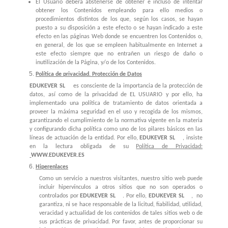
El Usuario deberá abstenerse de obtener e incluso de intentar
obtener los Contenidos empleando para ello medios o
procedimientos distintos de los que, según los casos, se hayan
puesto a su disposición a este efecto o se hayan indicado a este
efecto en las páginas Web donde se encuentren los Contenidos o,
en general, de los que se empleen habitualmente en Internet a
este efecto siempre que no entrañen un riesgo de daño o
inutilización de la Página, y/o de los Contenidos.
Política de privacidad. Protección de Datos
EDUKEVER SL
es consciente de la importancia de la protección de
datos, así como de la privacidad de EL USUARIO y por ello, ha
implementado una política de tratamiento de datos orientada a
proveer la máxima seguridad en el uso y recogida de los mismos,
garantizando el cumplimiento de la normativa vigente en la materia
y configurando dicha política como uno de los pilares básicos en las
líneas de actuación de la entidad. Por ello,
EDUKEVER SL
, insiste
en la lectura obligada de su
Política de Privacidad:
WWW.EDUKEVER.ES
Hiperenlaces
Como un servicio a nuestros visitantes, nuestro sitio web puede
incluir hipervínculos a otros sitios que no son operados o
controlados por
EDUKEVER SL
. Por ello,
EDUKEVER SL
, no
garantiza, ni se hace responsable de la licitud, fiabilidad, utilidad,
veracidad y actualidad de los contenidos de tales sitios web o de
sus prácticas de privacidad. Por favor, antes de proporcionar su