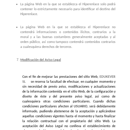
La página Web en la que se establezca el Hiperenlace solo podrá
contener lo estrictamente necesario para identificar el destino del
Hiperenlace.
La página Web en la que se establezca el Hiperenlace no
contendrá informaciones o contenidos ilícitos, contrarios a la
moral y a las buenas costumbres generalmente aceptadas y al
orden público, así como tampoco contendrá contenidos contrarios
a cualesquiera derechos de terceros.
Modificación del Aviso Legal
Con el fin de mejorar las prestaciones del sitio Web,
EDUKEVER
SL
se reserva la facultad de efectuar, en cualquier momento y
sin necesidad de previo aviso, modificaciones y actualizaciones
de la información contenida en el sitio Web, de la configuración y
diseño de éste y del presente aviso legal, así como de
cualesquiera otras condiciones particulares. Cuando dichas
condiciones particulares afecten al USUARIO, será debidamente
informado, pudiendo abstenerse de la aceptación y aplicándose
aquellas condiciones vigentes hasta el momento y hasta finalizar
la relación contractual con el propietario del sitio Web. La
aceptación del Aviso Legal no conlleva el establecimiento de