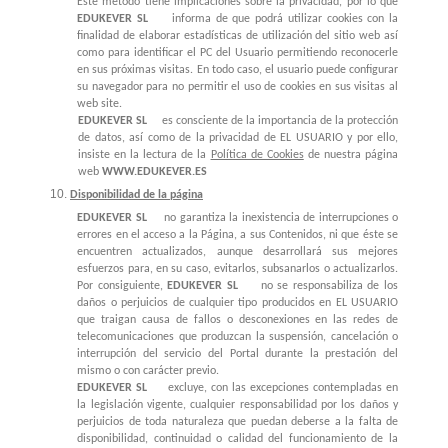
Este método tiene implicaciones sobre la privacidad, por lo que
EDUKEVER SL
informa de que podrá utilizar cookies con la
finalidad de elaborar estadísticas de utilización del sitio web así
como para identificar el PC del Usuario permitiendo reconocerle
en sus próximas visitas. En todo caso, el usuario puede configurar
su navegador para no permitir el uso de cookies en sus visitas al
web site.
EDUKEVER SL
es consciente de la importancia de la protección
de datos, así como de la privacidad de EL USUARIO y por ello,
insiste en la lectura de la
Política de Cookies
de nuestra página
web
WWW.EDUKEVER.ES
Disponibilidad de la página
EDUKEVER SL
no garantiza la inexistencia de interrupciones o
errores en el acceso a la Página, a sus Contenidos, ni que éste se
encuentren actualizados, aunque desarrollará sus mejores
esfuerzos para, en su caso, evitarlos, subsanarlos o actualizarlos.
Por consiguiente,
EDUKEVER SL
no se responsabiliza de los
daños o perjuicios de cualquier tipo producidos en EL USUARIO
que traigan causa de fallos o desconexiones en las redes de
telecomunicaciones que produzcan la suspensión, cancelación o
interrupción del servicio del Portal durante la prestación del
mismo o con carácter previo.
EDUKEVER SL
excluye, con las excepciones contempladas en
la legislación vigente, cualquier responsabilidad por los daños y
perjuicios de toda naturaleza que puedan deberse a la falta de
disponibilidad, continuidad o calidad del funcionamiento de la