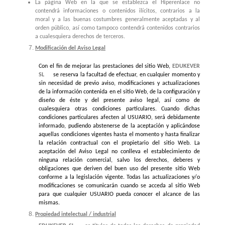
La página Web en la que se establezca el Hiperenlace no
contendrá informaciones o contenidos ilícitos, contrarios a la
moral y a las buenas costumbres generalmente aceptadas y al
orden público, así como tampoco contendrá contenidos contrarios
a cualesquiera derechos de terceros.
Modificación del Aviso Legal
Con el fin de mejorar las prestaciones del sitio Web,
EDUKEVER
SL
se reserva la facultad de efectuar, en cualquier momento y
sin necesidad de previo aviso, modificaciones y actualizaciones
de la información contenida en el sitio Web, de la configuración y
diseño de éste y del presente aviso legal, así como de
cualesquiera otras condiciones particulares. Cuando dichas
condiciones particulares afecten al USUARIO, será debidamente
informado, pudiendo abstenerse de la aceptación y aplicándose
aquellas condiciones vigentes hasta el momento y hasta finalizar
la relación contractual con el propietario del sitio Web. La
aceptación del Aviso Legal no conlleva el establecimiento de
ninguna relación comercial, salvo los derechos, deberes y
obligaciones que deriven del buen uso del presente sitio Web
conforme a la legislación vigente. Todas las actualizaciones y/o
modificaciones se comunicarán cuando se acceda al sitio Web
para que cualquier USUARIO pueda conocer el alcance de las
mismas.
Propiedad intelectual / industrial