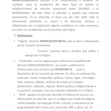
WWW.EDUKEVER.ES
asumen y se comprometen a respetar. En
cualquier caso, la aceptación del aviso legal no supone el
establecimiento de relación contractual entre USUARIO y el
RESPONSABLE del sitio Web, ni afectará a aquella que tuvieran
previamente. En lo referente al buen uso del sitio Web, toda la
información contenida, se estará a los derechos, deberes y
obligaciones que la legislación vigente establezca en cada momento,
así como las establecidas en el presente aviso legal.
Definiciones
“Página”, dominio
WWW.EDUKEVER.ES
,
que se pone a disposición
de los Usuarios de Internet.
-
“Usuario”, persona física o jurídica que utiliza o
navega por la Página.
“Contenido”, son las páginas que conforman la totalidad del
dominio WWW.EDUKEVER.ES
,
las cuales conforman la
información y los servicios que
EDUKEVER SL
pone a
disposición de los Usuarios de Internet. En ellas se contienen los
mensajes, textos, fotografías, gráficos, iconos, logos, tecnología,
links, texturas, dibujos, archivos de sonido y/o imagen,
grabaciones, software, aspecto, diseño gráfico y códigos fuente y,
en general, cualquier clase de material contenido en la Página.
“Web”, palabra técnica que describe el sistema de acceso a la
información vía Internet, que se configura por medio de páginas
confeccionadas con lenguaje HTML o similar, y mecanismos de
programación tales como java, javascript, PHP, u otros, etc. En