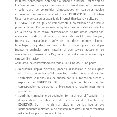
inutilizar, sobrecargar, deteriorar o impedir la normal utilización de
los Contenidos, los equipos informáticos o los documentos, archivos
y toda clase de contenidos almacenados en cualquier equipo
informático propios o contratados por
EDUKEVER SL
, de otros
Usuarios o de cualquier usuario de Internet (hardware y software).
EL USUARIO se obliga y se compromete a no transmitir, difundir o
poner a disposición de terceros cualquier clase de material contenido
en la Página, tales como informaciones, textos, datos, contenidos,
mensajes, gráficos, dibujos, archivos de sonido y/o imagen,
fotografías, grabaciones, software, logotipos, marcas, iconos,
tecnología, fotografías, software, enlaces, diseño gráfico y códigos
fuente, o cualquier otro material al que tuviera acceso en su
condición de Usuario de la Página, sin que esta enumeración tenga
carácter limitativo.
Asimismo, de conformidad con todo ello, EL USUARIO no podrá:
Reproducir, copiar, distribuir, poner a disposición o de cualquier
otra forma comunicar públicamente, transformar o modificar los
Contenidos, a menos que se cuente con la autorización escrita y
explícita de
EDUKEVER SL
, que es titular de los
correspondientes derechos, o bien que ello resulte legalmente
permitido.
Suprimir, manipular o de cualquier forma alterar el "copyright" y
demás datos identificativos de la reserva de derechos de
EDUKEVER SL
o de sus titulares, de las huellas y/o
identificadores digitales, o de cualesquiera otros medios técnicos
establecidos para su reconocimiento.