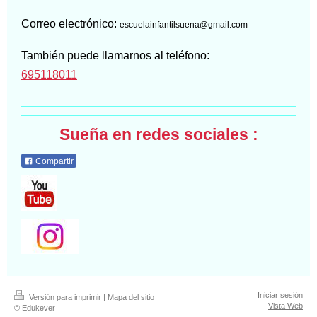
Correo electrónico:
escuelainfantilsuena@gmail.com
También puede llamarnos al teléfono:
695118011
Sueña en redes sociales :
Compartir
Iniciar sesión
Versión para imprimir
|
Mapa del sitio
Vista Web
© Edukever