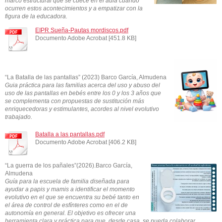
marco estructural que se cuece en el aula cuando
ocurren estos acontecimientos y a empatizar con la
figura de la educadora.
EIPR Sueña-Pautas mordiscos.pdf
Documento Adobe Acrobat [451.8 KB]
“La Batalla de las pantallas” (2023) Barco García, Almudena
Guia práctica para las familias acerca del uso y abuso del
uso de las pantallas en bebés entre los 0 y los 3 años que
se complementa con propuestas de sustitución más
enriquecedoras y estimulantes, acordes al nivel evolutivo
trabajado.
Batalla a las pantallas.pdf
Documento Adobe Acrobat [406.2 KB]
“La guerra de los pañales”(2026).Barco García,
Almudena
Guía para la escuela de familia diseñada para
ayudar a papis y mamis a identificar el momento
evolutivo en el que se encuentra su bebé tanto en
el área de control de esfínteres como en el de
autonomía en general. El objetivo es ofrecer una
herramienta clara y práctica para que, desde casa, se pueda colaborar.